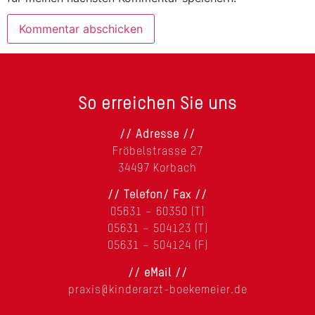
So erreichen Sie uns
// Adresse //
Fröbelstrasse 27
34497 Korbach
// Telefon/ Fax //
05631 – 60350 (T)
05631 – 504123 (T)
05631 – 504124 (F)
// eMail //
praxis@kinderarzt-boekemeier.de