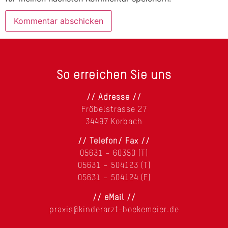
So erreichen Sie uns
// Adresse //
Fröbelstrasse 27
34497 Korbach
// Telefon/ Fax //
05631 – 60350 (T)
05631 – 504123 (T)
05631 – 504124 (F)
// eMail //
praxis@kinderarzt-boekemeier.de